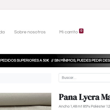
0
da
Sobre nosotros
Mi carrito
 PEDIDOS SUPERIORES A 50€
// SIN MÍNIMOS, PUEDES PEDIR D
Pana Lycra Ma
Ancho 1,48 mt 85% Poliéster 1