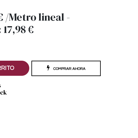
€
/
Metro lineal
-
:
17,98
€
RRITO
COMPRAR AHORA
s
ock