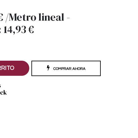
€
/
Metro lineal
-
:
14,93
€
RRITO
COMPRAR AHORA
s
ock