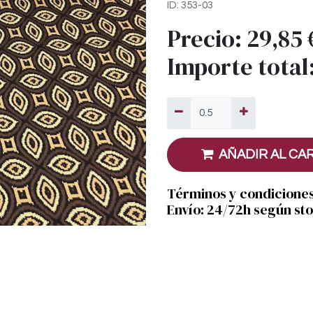
ID: 353-03
Precio:
29,85
Importe total
AÑADIR AL CA
Términos y condicione
Envío: 24/72h según st