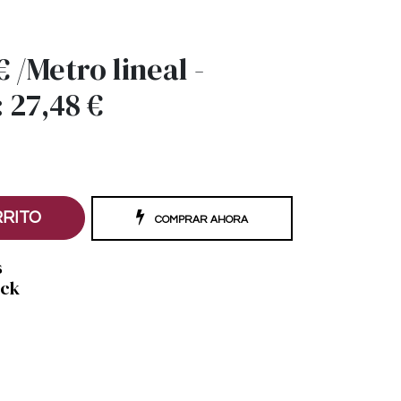
€
/
Metro lineal
-
:
27,48
€
RRITO
COMPRAR AHORA
s
ock