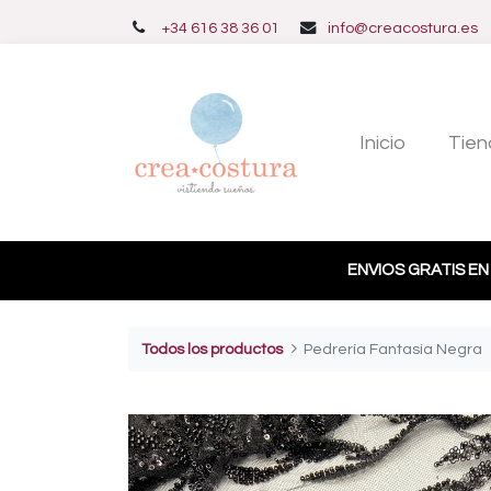
+34 616 38 36 01
info@creacostura.es
Inicio
Tien
ENVIOS GRATIS EN
Todos los productos
Pedrería Fantasía Negra