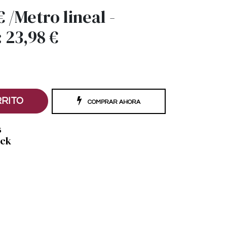
€
/
Metro lineal
-
:
23,98
€
RRITO
COMPRAR AHORA
s
ock