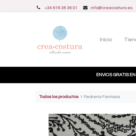
+34 616 38 36 01
info@creacostura.es
Inicio
Tien
ENVIOS GRATIS EN
Todos los productos
Pedrería Fantasía