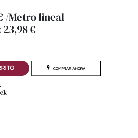
€
/
Metro lineal
-
:
23,98
€
RRITO
COMPRAR AHORA
s
ock