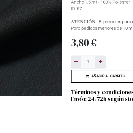
Ancho 1,5 mt - 100% Poliéster
ID: 67
𝐀𝐓𝐄𝐍𝐂𝐈Ó𝐍.- El precio es pa
Para pedidos menores de 10 met
3,80
€
AÑADIR AL CARRITO
Términos y condicione
Envío: 24/72h según st