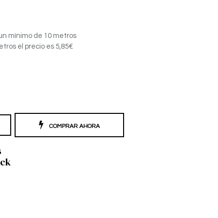
ra un mínimo de 10 metros
ros el precio es 5,85€
COMPRAR AHORA
s
ock