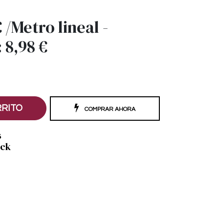
€
/
Metro lineal
-
:
8,98
€
RRITO
COMPRAR AHORA
s
ock