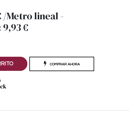
€
/
Metro lineal
-
:
9,93
€
RRITO
COMPRAR AHORA
s
ock