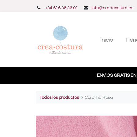
+34 616 38 36 01
info@creacostura.es
Inicio
Tien
ENVIOS GRATIS EN
Todos los productos
Coralina Rosa